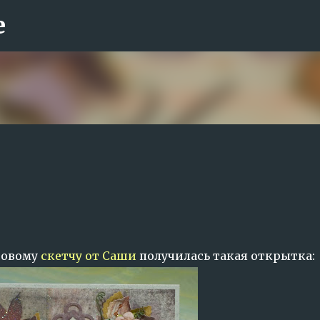
е
К основному контенту
 новому
скетчу от Саши
получилась такая открытка: