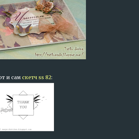
от и сам
скетч ss 82
: